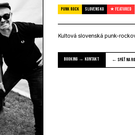
PUNK ROCK
SLOVENSKO
★ FEATURED
Kultová slovenská punk-rockov
BOOKING → KONTAKT
← SPÄŤ NA R